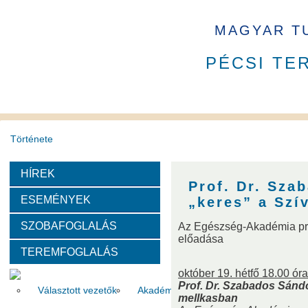
MAGYAR T
PÉCSI TE
Története
HÍREK
A PAB mindenkori tisztségviselői
A PAB tagja 2023 - 2026 
Prof. Dr. Sza
ESEMÉNYEK
„keres” a Szí
PAB Szakbizottságai és Munkabizottságai
SZOBAFOGLALÁS
Az Egészség-Akadémia pro
előadása
TEREMFOGLALÁS
Szervezeti felépítése
október 19. hétfő 18.00 óra
Prof. Dr. Szabados Sándo
Választott vezetők
Akadémikusok
Nem akadémikus köz
mellkasban