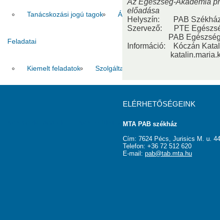
Az Egészség-Akadémia pro
előadása
Tanácskozási jogú tagok
Állandó meghívottak
Tudós 
Helyszín: PAB Székház – 
Szervező: PTE Egészsé
PAB Egészségtudom
Feladatai
Információ: Kóczán Katal
katalin.maria.kocza
Kiemelt feladatok
Szolgáltatások
Pályázatok
Galér
ELÉRHETŐSÉGEINK
Közérdekű adatok
Köztestületi tagok
Kapcsolat
MTA PAB székház
Cím: 7624 Pécs, Jurisics M. u. 44
Telefon: +36 72 512 620
E-mail:
pab@tab.mta.hu