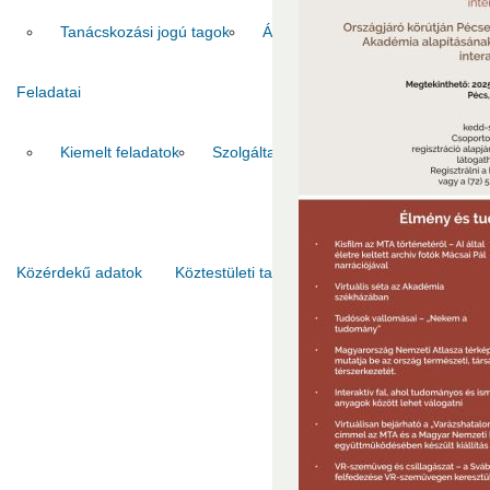
Tanácskozási jogú tagok
Állandó meghívottak
Tudós 
Feladatai
Kiemelt feladatok
Szolgáltatások
Pályázatok
Galér
Közérdekű adatok
Köztestületi tagok
Kapcsolat