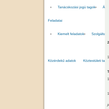
Tanácskozási jogú tagok
Áll
Feladatai
Kiemelt feladatok
Szolgáltat
2
1
Közérdekű adatok
Köztestületi tago
1
1
j