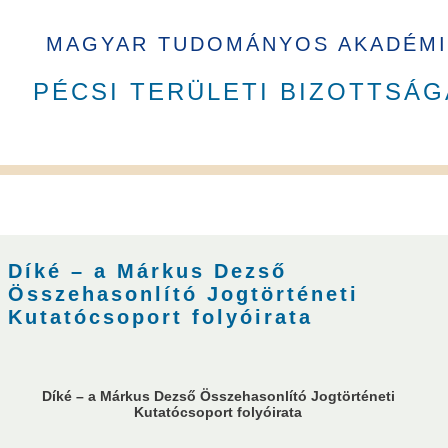
MAGYAR TUDOMÁNYOS AKADÉMI
PÉCSI TERÜLETI BIZOTTSÁG
A PAB tagja 2023 - 2026 ciklusban
Díké – a Márkus Dezső
Összehasonlító Jogtörténeti
ottságai
Kutatócsoport folyóirata
Díké – a Márkus Dezső Összehasonlító Jogtörténeti
Kutatócsoport folyóirata
usok
Nem akadémikus közgyűlési képviselők
Szavazati jogú ta