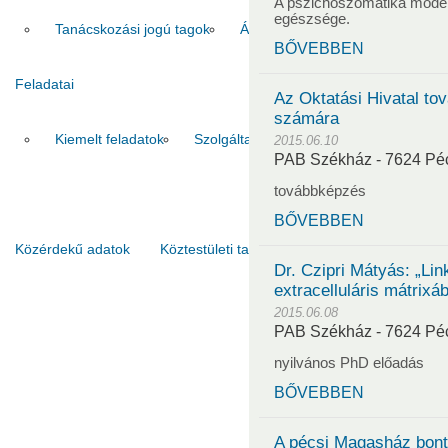
A pszichoszomatika moder
egészsége.
Tanácskozási jogú tagok
Állandó meghívottak
Tudós 
BŐVEBBEN
Feladatai
Az Oktatási Hivatal t
számára
Kiemelt feladatok
Szolgáltatások
Pályázatok
Galér
2015.06.10
PAB Székház - 7624 Pécs
továbbképzés
BŐVEBBEN
Közérdekű adatok
Köztestületi tagok
Kapcsolat
Dr. Czipri Mátyás: „Li
extracelluláris mátrixá
2015.06.08
PAB Székház - 7624 Pécs
nyilvános PhD előadás
BŐVEBBEN
A pécsi Magasház bont