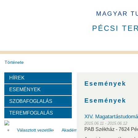
MAGYAR T
PÉCSI TE
Története
HÍREK
A PAB mindenkori tisztségviselői
A PAB tagja 2023 - 2026 
Események
ESEMÉNYEK
PAB Szakbizottságai és Munkabizottságai
Események
SZOBAFOGLALÁS
TEREMFOGLALÁS
Szervezeti felépítése
XIV. Magatartástudom
2015.06.11 - 2015.06.12
PAB Székház - 7624 Pécs
Választott vezetők
Akadémikusok
Nem akadémikus köz