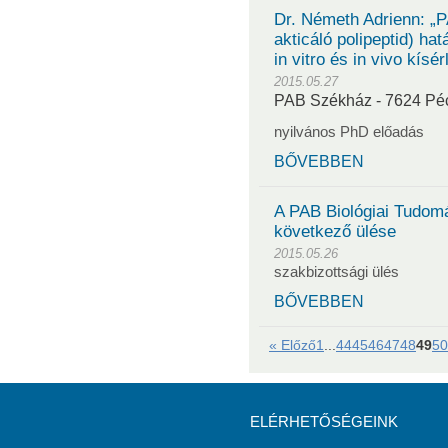
Dr. Németh Adrienn: „P
akticáló polipeptid) ha
in vitro és in vivo kísé
2015.05.27
PAB Székház - 7624 Pécs
nyilvános PhD előadás
BŐVEBBEN
A PAB Biológiai Tudom
következő ülése
2015.05.26
szakbizottsági ülés
BŐVEBBEN
« Előző
1
...
44
45
46
47
48
49
50
ELÉRHETŐSÉGEINK