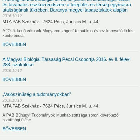
és kívánatos eszközrendszere a település és térség egymásra
utaltságának tükrében, Baranya megyei tapasztalatok alapján
2016.10.12
MTA PAB Székház - 7624 Pécs, Jurisics M. u. 44.
A “Csökkenő városok Magyarországon” tematikus évhez kapcsolódó kis
konferencia
BŐVEBBEN
A Magyar Biológiai Társaság Pécsi Csoportja 2016. év II. félévi
283. szakülése
2016.10.12
BŐVEBBEN
„Valószínűség a tudományokban”
2016.10.10
MTA PAB Székház - 7624 Pécs, Jurisics M. u. 44.
A PAB Bűnügyi Tudományok Munkabizottsága soron következő
bizottsági ülése
BŐVEBBEN