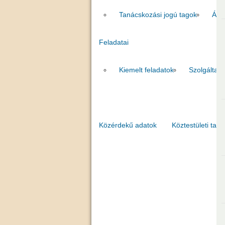
Tanácskozási jogú tagok
Áll
Feladatai
Kiemelt feladatok
Szolgáltat
Közérdekű adatok
Köztestületi tago