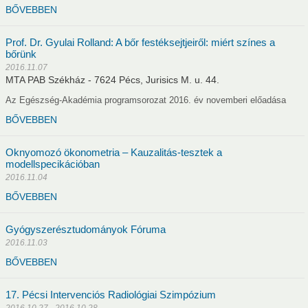
BŐVEBBEN
andó meghívottak
Tudós Klub
Testületek
Prof. Dr. Gyulai Rolland: A bőr festéksejtjeiről: miért színes a
bőrünk
2016.11.07
MTA PAB Székház - 7624 Pécs, Jurisics M. u. 44.
ások
Pályázatok
Galéria
Konferencia anyagok
Kia
Az Egészség-Akadémia programsorozat 2016. év novemberi előadása
BŐVEBBEN
Paks
Smart City
Oknyomozó ökonometria – Kauzalitás-tesztek a
modellspecikációban
k
Kapcsolat
2016.11.04
BŐVEBBEN
Gyógyszerésztudományok Fóruma
2016.11.03
BŐVEBBEN
17. Pécsi Intervenciós Radiológiai Szimpózium