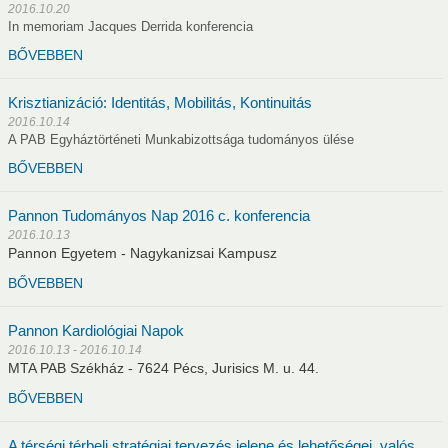
2016.10.20
In memoriam Jacques Derrida konferencia
BŐVEBBEN
Krisztianizáció: Identitás, Mobilitás, Kontinuitás
2016.10.14
A PAB Egyháztörténeti Munkabizottsága tudományos ülése
BŐVEBBEN
Pannon Tudományos Nap 2016 c. konferencia
2016.10.13
Pannon Egyetem - Nagykanizsai Kampusz
BŐVEBBEN
Pannon Kardiológiai Napok
2016.10.13 - 2016.10.14
MTA PAB Székház - 7624 Pécs, Jurisics M. u. 44.
BŐVEBBEN
A térségi térbeli stratégiai tervezés jelene és lehetőségei, valós