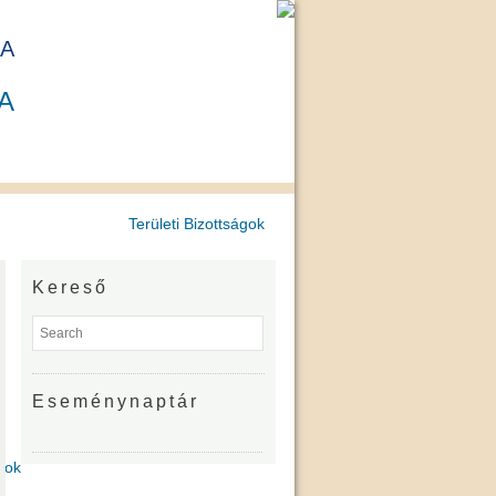
A
A
Területi Bizottságok
Kereső
Eseménynaptár
gok