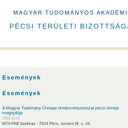
MAGYAR TUDOMÁNYOS AKADÉMI
PÉCSI TERÜLETI BIZOTTSÁG
A PAB tagja 2023 - 2026 ciklusban
Események
ottságai
Események
A Magyar Tudomány Ünnepe rendezvénysorozat pécsi ünnepi
megnyitója
2016.11.07
usok
Nem akadémikus közgyűlési képviselők
Szavazati jogú ta
MTA PAB Székház - 7624 Pécs, Jurisics M. u. 44.