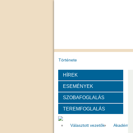
Története
HÍREK
A PAB mindenkori tisztségviselői
ESEMÉNYEK
PAB Szakbizottságai és Munkabiz
SZOBAFOGLALÁS
TEREMFOGLALÁS
Szervezeti felépítése
Választott vezetők
Akadémik