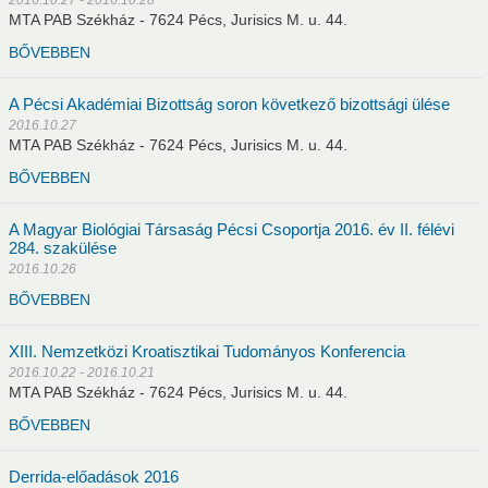
2016.10.27 - 2016.10.28
MTA PAB Székház - 7624 Pécs, Jurisics M. u. 44.
BŐVEBBEN
A Pécsi Akadémiai Bizottság soron következő bizottsági ülése
2016.10.27
MTA PAB Székház - 7624 Pécs, Jurisics M. u. 44.
BŐVEBBEN
A Magyar Biológiai Társaság Pécsi Csoportja 2016. év II. félévi
284. szakülése
2016.10.26
BŐVEBBEN
XIII. Nemzetközi Kroatisztikai Tudományos Konferencia
2016.10.22 - 2016.10.21
MTA PAB Székház - 7624 Pécs, Jurisics M. u. 44.
BŐVEBBEN
Derrida-előadások 2016